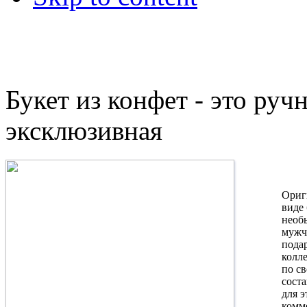
Букет из конфет - это руч
эксклюзивная
Ориг
виде 
необ
мужч
пода
колл
по с
сост
для э
комм