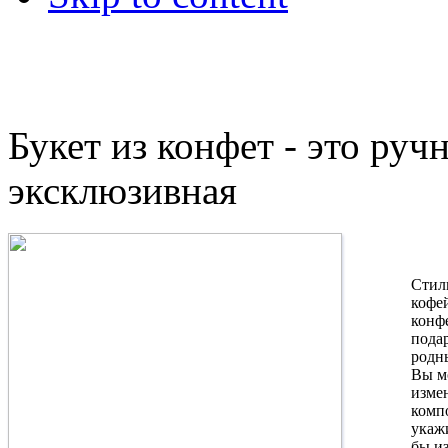
Букет из конфет - это руч
эксклюзивная
Стил
кофей
конфе
пода
родны
Вы м
изме
компо
укаж
бы и